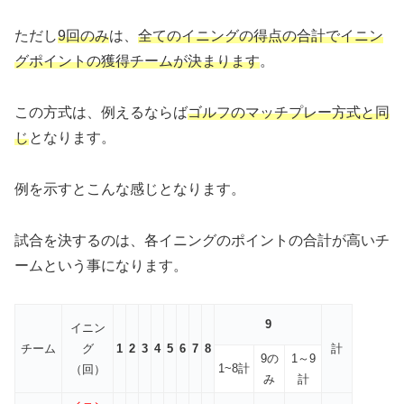
ただし
9回のみ
は、
全てのイニングの得点の合計でイニン
グポイントの獲得チームが決まります
。
この方式は、例えるならば
ゴルフのマッチプレー方式と同
じ
となります。
例を示すとこんな感じとなります。
試合を決するのは、各イニングのポイントの合計が高いチ
ームという事になります。
9
イニン
チーム
グ
1
2
3
4
5
6
7
8
計
9の
1～9
1~8計
（回）
み
計