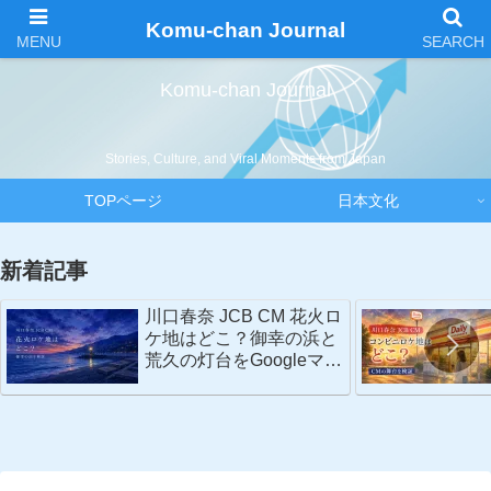
Komu-chan Journal
Komu-chan Journal
Stories, Culture, and Viral Moments from Japan
TOPページ
日本文化
新着記事
川口春奈 JCB CM 花火ロ
ケ地はどこ？御幸の浜と
荒久の灯台をGoogleマッ
プで検証