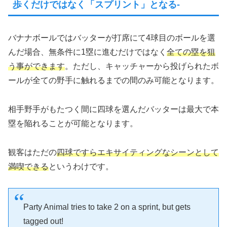
歩くだけではなく「スプリント」となる-
バナナボールではバッターが打席にて4球目のボールを選
んだ場合、無条件に1塁に進むだけではなく
全ての塁を狙
う事ができます
。ただし、キャッチャーから投げられたボ
ールが全ての野手に触れるまでの間のみ可能となります。
相手野手がもたつく間に四球を選んだバッターは最大で本
塁を陥れることが可能となります。
観客はただの
四球ですらエキサイティングなシーンとして
満喫できる
というわけです。
Party Animal tries to take 2 on a sprint, but gets
tagged out!