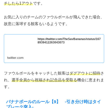
チしたら1アウト
です。
お気に入りのチームのファウルボールが飛んできた場合、
故意に落球する観客もいるようです。
https://twitter.com/TheSavBananas/status/167
8939412263043073
twitter.com
ファウルボールをキャッチした観客は
ダグアウトに招待
さ
れ、
選手全員から祝福され記念品を受取る
機会に恵まれま
す。
バナナボールのルール【9】 -引き分け時はタイ
ブレーク突入-