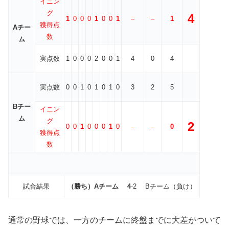
イニン
グ
4
1
0
0
0
1
0
0
1
–
–
1
獲得点
Aチー
数
ム
実点数
1
0
0
0
2
0
0
1
4
0
4
実点数
0
0
1
0
1
0
1
0
3
2
5
Bチー
イニン
ム
グ
2
0
0
1
0
0
0
1
0
–
–
0
獲得点
数
試合結果
（勝ち）Aチーム
4
-2 Bチーム（負け）
通常の野球では、一方のチームに終盤までに大差がついて