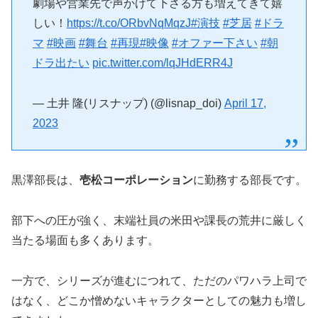
劇場や営業先で声かけて下さる方も増えてきて嬉
しい！
https://t.co/ORbvNqMqzJ
#演技
#芝居
#ドラ
マ
#映画
#舞台
#再現
#映像
#オファー下さい
#朝
ドラ出たい
pic.twitter.com/lqJHdERR4J
— 土井 隆(リスナップ) (@lisnap_doi)
April 17,
2023
黒澤部長は、
壱松コーポレーション
に勤務する部長です。
部下への圧が強く、末端社員の米田や課長の荒井に厳しく
当たる場面も多くあります。
一方で、シリーズが進むにつれて、ただのパワハラ上司で
はなく、どこか憎めないキャラクターとしての魅力も増し