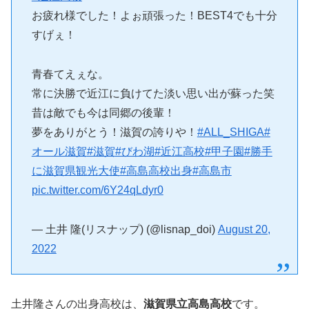
お疲れ様でした！よぉ頑張った！BEST4でも十分
すげぇ！
青春てえぇな。
常に決勝で近江に負けてた淡い思い出が蘇った笑
昔は敵でも今は同郷の後輩！
夢をありがとう！滋賀の誇りや！
#ALL_SHIGA
#
オール滋賀
#滋賀
#びわ湖
#近江高校
#甲子園
#勝手
に滋賀県観光大使
#高島高校出身
#高島市
pic.twitter.com/6Y24qLdyr0
— 土井 隆(リスナップ) (@lisnap_doi)
August 20,
2022
土井隆さんの出身高校は、
滋賀県立高島高校
です。