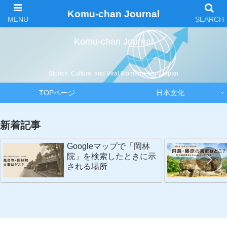
Komu-chan Journal
Komu-chan Journal
Stories, Culture, and Viral Moments from Japan
TOPページ
日本文化
新着記事
Googleマップで「岡林
院」を検索したときに示
される場所