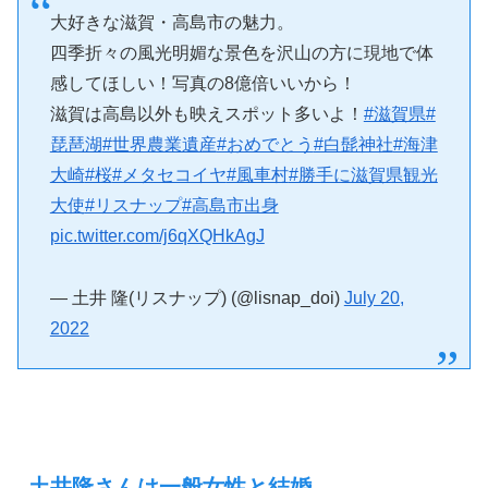
大好きな滋賀・高島市の魅力。
四季折々の風光明媚な景色を沢山の方に現地で体
感してほしい！写真の8億倍いいから！
滋賀は高島以外も映えスポット多いよ！
#滋賀県
#
琵琶湖
#世界農業遺産
#おめでとう
#白髭神社
#海津
大崎
#桜
#メタセコイヤ
#風車村
#勝手に滋賀県観光
大使
#リスナップ
#高島市出身
pic.twitter.com/j6qXQHkAgJ
— 土井 隆(リスナップ) (@lisnap_doi)
July 20,
2022
土井隆さんは一般女性と結婚