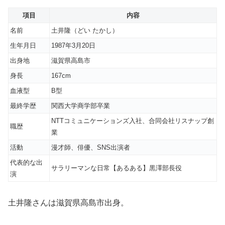
項目
内容
名前
土井隆（どい たかし）
生年月日
1987年3月20日
出身地
滋賀県高島市
身長
167cm
血液型
B型
最終学歴
関西大学商学部卒業
NTTコミュニケーションズ入社、合同会社リスナップ創
職歴
業
活動
漫才師、俳優、SNS出演者
代表的な出
サラリーマンな日常【あるある】黒澤部長役
演
土井隆さんは滋賀県高島市出身。