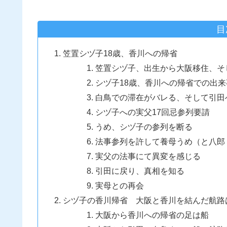
目
笠置シヅ子18歳、香川への帰省
笠置シヅ子、出生から大阪移住、そ
シヅ子18歳、香川への帰省での出来
白鳥での滞在がバレる、そして引田
シヅ子への実父17回忌参列要請
うめ、シヅ子の参列を断る
法事参列を許して養母うめ（と八郎
実父の法事にて異変を感じる
引田に戻り、真相を知る
実母との再会
シヅ子の香川帰省 大阪と香川を結んだ航路
大阪から香川への帰省の足は船