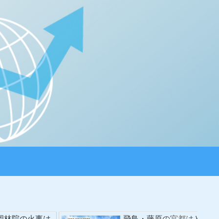
岡林院の火事は
飛鳥・藤原の宮都はど