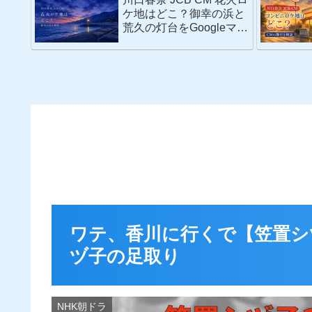
ケ地はどこ？御幸の浜と
荒久の灯台をGoogleマッ
プで検証
ワテ、香川に行くで【笠置シ
ヅ子の足取り
NHK朝ドラ