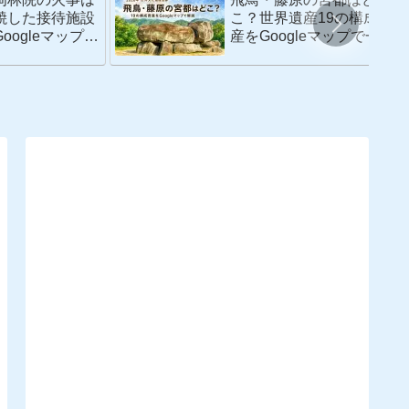
焼した接待施設
こ？世界遺産19の構成資
oogleマップで
産をGoogleマップで一覧
解説