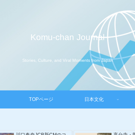
Komu-chan Journal
Stories, Culture, and Viral Moments from Japan
TOPページ
日本文化
川口春奈JCB新CMのコ
高台寺・