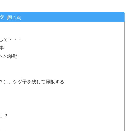
次
して・・・
事
への移動
？）、シヅ子を残して帰阪する
は？