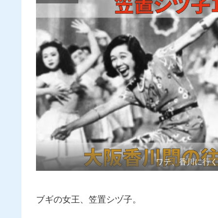
ワテ、香川に行
ブギの女王、笠置シヅ子。