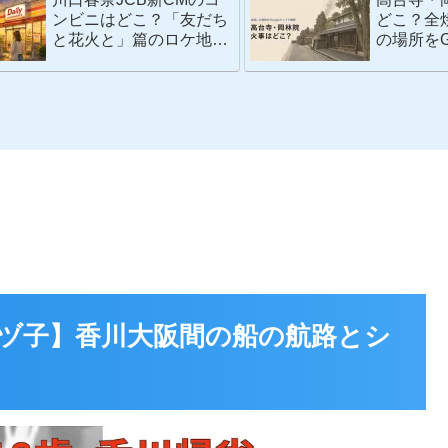
ンビニはどこ？「友だち
どこ？全
と花火と」篇のロケ地を
の場所をG
Googleマップで検証
検証
ヅ子】香川大阪間の船の航路とシ