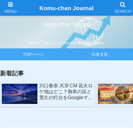
Komu-chan Journal
Komu-chan Journal
Stories, Culture, and Viral Moments from Japan
TOPページ
日本文化
新着記事
川口春奈 JCB CM 花火ロ
ケ地はどこ？御幸の浜と
荒久の灯台をGoogleマッ
プで検証