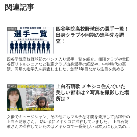
関連記事
四谷学院高校野球部の選手一覧！
未分類
出身クラブや同期の進学先を調
査！
四谷学院高校野球部のベンチ入り選手一覧を紹介。相陽クラブや世田
谷西リトルシニアなど強豪クラブ出身選手の経歴や、中学時代の実
績、同期の進学先を調査しました。創部1年目ながら注目を集める理
由に迫ります。
上白石萌歌 メキシコ住んでいた
未分類
美しい都市は？写真を撮影した場
所は？
女優でミュージシャン、その他にもマルチな才能を発揮して活躍中の
上白石萌歌さん。 幼い頃にメキシコに滞在していました。 上白石萌
歌さんの滞在していたのはメキシコで一番美しい日本人にも人気の街
でした。 上白石萌...