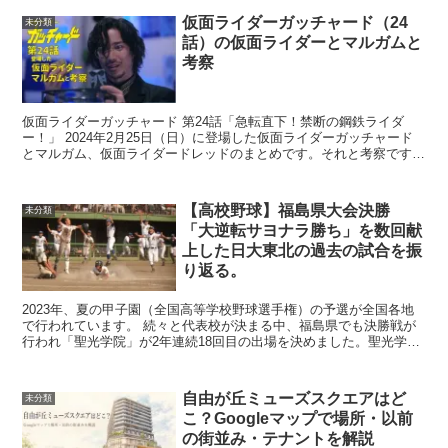
仮面ライダーガッチャード（24
未分類
話）の仮面ライダーとマルガムと
考察
仮面ライダーガッチャード 第24話「急転直下！禁断の鋼鉄ライダ
ー！」 2024年2月25日（日）に登場した仮面ライダーガッチャード
とマルガム、仮面ライダードレッドのまとめです。それと考察です。
アイアンガッチャード、ドレッ...
【高校野球】福島県大会決勝
未分類
「大逆転サヨナラ勝ち」を数回献
上した日大東北の過去の試合を振
り返る。
2023年、夏の甲子園（全国高等学校野球選手権）の予選が全国各地
で行われています。 続々と代表校が決まる中、福島県でも決勝戦が
行われ「聖光学院」が2年連続18回目の出場を決めました。聖光学院
は昨年度福島県勢初のベスト4進出を果たした全...
自由が丘ミューズスクエアはど
未分類
こ？Googleマップで場所・以前
の街並み・テナントを解説