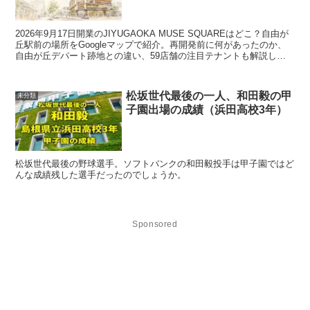
2026年9月17日開業のJIYUGAOKA MUSE SQUAREはどこ？自由が
丘駅前の場所をGoogleマップで紹介。再開発前に何があったのか、
自由が丘デパート跡地との違い、59店舗の注目テナントも解説しま
す。
松坂世代最後の一人、和田毅の甲
未分類
子園出場の成績（浜田高校3年）
松坂世代最後の野球選手。ソフトバンクの和田毅投手は甲子園ではど
んな成績残した選手だったのでしょうか。