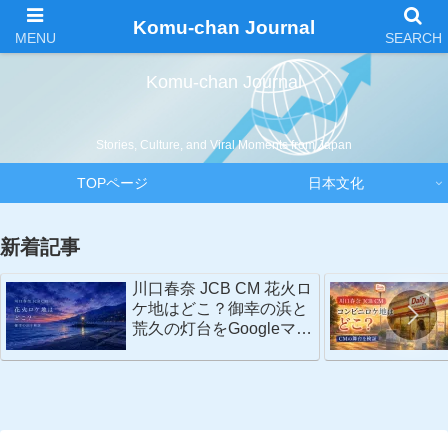
Komu-chan Journal
Komu-chan Journal
Stories, Culture, and Viral Moments from Japan
TOPページ
日本文化
新着記事
川口春奈 JCB CM 花火ロ
ケ地はどこ？御幸の浜と
荒久の灯台をGoogleマッ
プで検証