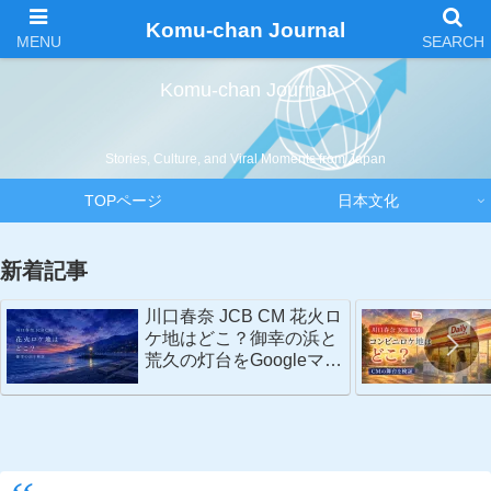
Komu-chan Journal
Komu-chan Journal
Stories, Culture, and Viral Moments from Japan
TOPページ
日本文化
新着記事
川口春奈 JCB CM 花火ロ
ケ地はどこ？御幸の浜と
荒久の灯台をGoogleマッ
プで検証