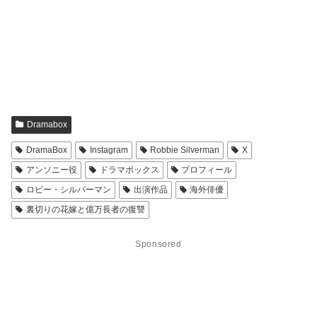
Dramabox
DramaBox
Instagram
Robbie Silverman
X
アンソニー役
ドラマボックス
プロフィール
ロビー・シルバーマン
出演作品
海外俳優
裏切りの花嫁と億万長者の復讐