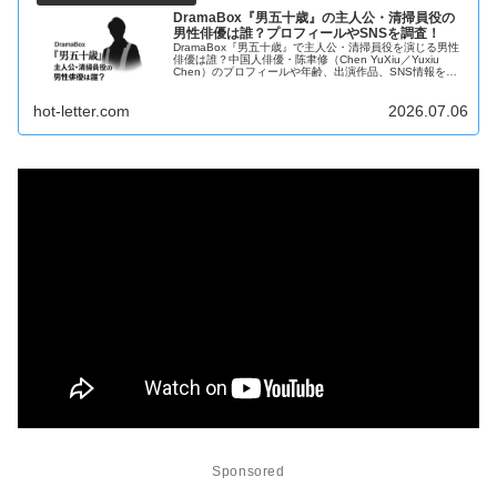
DramaBox『男五十歳』の主人公・清掃員役の
男性俳優は誰？プロフィールやSNSを調査！
DramaBox『男五十歳』で主人公・清掃員役を演じる男性
俳優は誰？中国人俳優・陈聿修（Chen YuXiu／Yuxiu
Chen）のプロフィールや年齢、出演作品、SNS情報を詳
しく紹介します。
hot-letter.com
2026.07.06