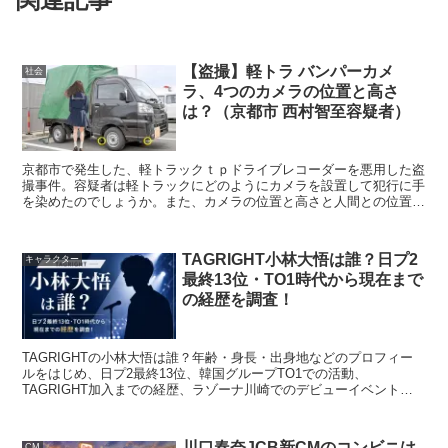
【盗撮】軽トラ バンパーカメ
社会
ラ、4つのカメラの位置と高さ
は？（京都市 西村智至容疑者）
京都市で発生した、軽トラックｔｐドライブレコーダーを悪用した盗
撮事件。容疑者は軽トラックにどのようにカメラを設置して犯行に手
を染めたのでしょうか。また、カメラの位置と高さと人間との位置の
シミュレーションをしてみました。
TAGRIGHT小林大悟は誰？日プ2
キャラクター
最終13位・TO1時代から現在まで
の経歴を調査！
TAGRIGHTの小林大悟は誰？年齢・身長・出身地などのプロフィー
ルをはじめ、日プ2最終13位、韓国グループTO1での活動、
TAGRIGHT加入までの経歴、ラゾーナ川崎でのデビューイベント情
報を詳しく紹介します。
川口春奈JCB新CMのコンビニは
CM