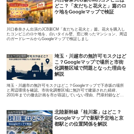
どこ？「友だちと花火と」篇のロ
ケ地をGoogleマップで検証
川口春奈さん出演のJCB新CM「友だちと花火と」篇。花火を購入し
たコンビニのロケ地を、白いタイル壁、窓に映ったマンション、周辺
のガードレールからGoogleマップで検証しまし
埼玉・川越市の無許可モスクはど
ニュースな場所
こ？Googleマップで場所と市街
化調整区域で問題となった理由を
解説
埼玉・川越市の無許可モスクはどこ？Googleマップで下赤坂の場所
と周辺環境を確認。市街化調整区域に無許可で建築された経緯、
2031年までの撤去計画を市が容認していない理由、門扉封鎖など現
在の状況を分かりやすく解説します。
北陸新幹線「桂川案」はどこ？
ニュースな場所
Googleマップで新駅予定地と京
都駅との位置関係を解説