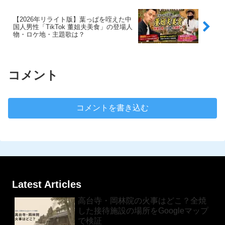
【2026年リライト版】葉っぱを咥えた中
国人男性「TikTok 董姐夫美食」の登場人
物・ロケ地・主題歌は？
コメント
コメントを書き込む
Latest Articles
高台寺・岡林院の火事はどこ？全焼
した接待施設の場所をGoogleマップ
で検証