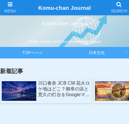
Komu-chan Journal
Komu-chan Journal
Stories, Culture, and Viral Moments from Japan
TOPページ
日本文化
新着記事
川口春奈 JCB CM 花火ロ
ケ地はどこ？御幸の浜と
荒久の灯台をGoogleマッ
プで検証