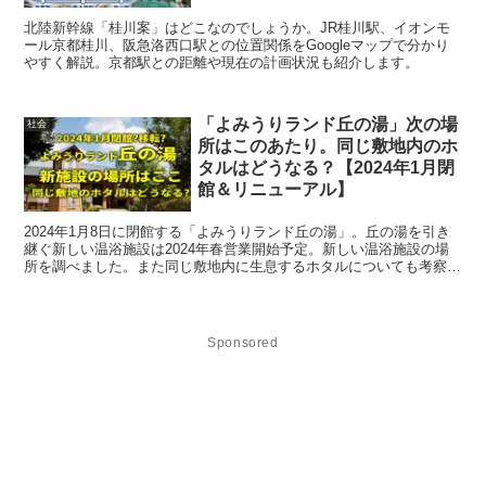
北陸新幹線「桂川案」はどこなのでしょうか。JR桂川駅、イオンモ
ール京都桂川、阪急洛西口駅との位置関係をGoogleマップで分かり
やすく解説。京都駅との距離や現在の計画状況も紹介します。
「よみうりランド丘の湯」次の場
社会
所はこのあたり。同じ敷地内のホ
タルはどうなる？【2024年1月閉
館＆リニューアル】
2024年1月8日に閉館する「よみうりランド丘の湯」。丘の湯を引き
継ぐ新しい温浴施設は2024年春営業開始予定。新しい温浴施設の場
所を調べました。また同じ敷地内に生息するホタルについても考察し
ます。