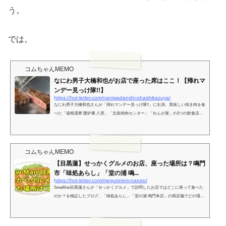
う。
では。
コムちゃんMEMO
なにわ男子大橋和也がお店で座った席はここ！【帰れマ
ンデー見っけ隊!!】
https://hot-letter.com/naniwadanshi-ohashikazuya/
なにわ男子大橋和也さんが「帰れマンデー見っけ隊!!」に出演。美味しい焼き肉を食
べた「箱根湯寮 囲炉裏 八里」「北条焼肉センター」「れんが屋」の3つの飲食店で
どこの関に座ったのかを調べました。
コムちゃんMEMO
【目黒蓮】せっかくグルメのお店、座った場所は？鳴門
市「味処あらし」「堂の浦 鳴...
https://hot-letter.com/megurorem-naruto/
SnoeMan目黒蓮さんが「せっかくグルメ」で訪問したお店ではどこに座って食べた
のか？を検証したブログ。「味処あらし」「堂の浦 鳴門本店」の両店舗でどの場所
に目黒蓮さんが座ったのかを動画や画像から多角的に解析した結果座った場所がわ
かりました！この記事が何かの参考になりましたら幸いです！！