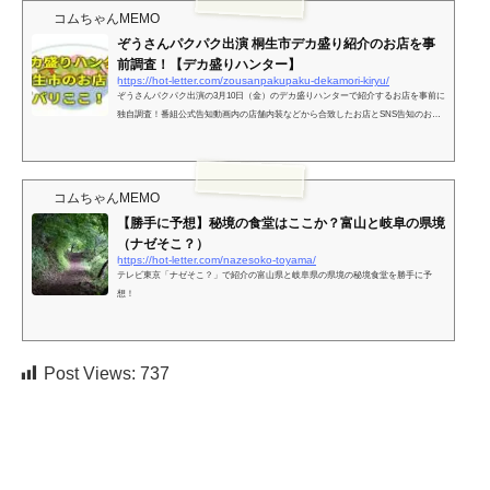
コムちゃんMEMO
ぞうさんパクパク出演 桐生市デカ盛り紹介のお店を事
前調査！【デカ盛りハンター】
https://hot-letter.com/zousanpakupaku-dekamori-kiryu/
ぞうさんパクパク出演の3月10日（金）のデカ盛りハンターで紹介するお店を事前に
独自調査！番組公式告知動画内の店舗内装などから合致したお店とSNS告知のお店3
店舗については合致しました。番組公式告知動画に出てこないデカ盛りのお店は番
組を視聴してからのお楽しみ！
コムちゃんMEMO
【勝手に予想】秘境の食堂はここか？富山と岐阜の県境
（ナゼそこ？）
https://hot-letter.com/nazesoko-toyama/
テレビ東京「ナゼそこ？」で紹介の富山県と岐阜県の県境の秘境食堂を勝手に予
想！
Post Views:
737