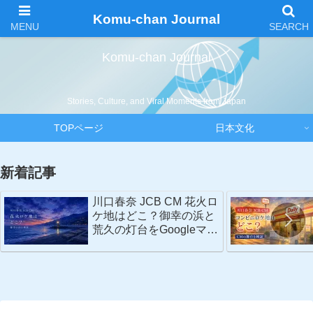
Komu-chan Journal
Komu-chan Journal
Stories, Culture, and Viral Moments from Japan
TOPページ
日本文化
新着記事
川口春奈 JCB CM 花火ロ
ケ地はどこ？御幸の浜と
荒久の灯台をGoogleマッ
プで検証