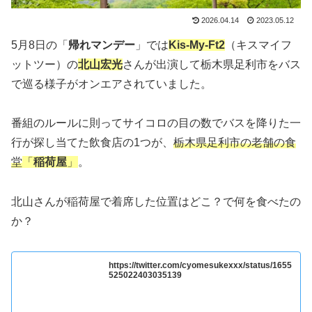
2026.04.14
2023.05.12
5月8日の「
帰れマンデー
」では
Kis-My-Ft2
（キスマイフ
ットツー）の
北山宏光
さんが出演して栃木県足利市をバス
で巡る様子がオンエアされていました。
番組のルールに則ってサイコロの目の数でバスを降りた一
行が探し当てた飲食店の1つが、
栃木県足利市の老舗の食
堂
「
稲荷屋
」
。
北山さんが稲荷屋で着席した位置はどこ？で何を食べたの
か？
https://twitter.com/cyomesukexxx/status/1655
525022403035139