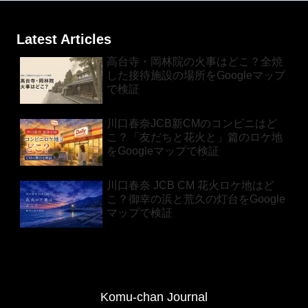
Latest Articles
高台寺・岡林院の火事はどこ？全焼
した接待施設の場所をGoogleマップ
で検証
川口春奈JCB新CMのコンビニはど
こ？「友だちと花火と」篇のロケ地
をGoogleマップで検証
川口春奈 JCB CM 花火ロケ地はど
こ？御幸の浜と荒久の灯台をGoogle
マップで検証
Komu-chan Journal