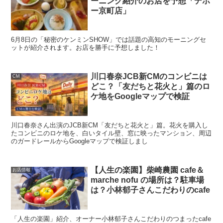
ーニング紹介のお店を予想「デポ
ー京町店」
6月8日の「秘密のケンミンSHOW」では話題の高知のモーニングセ
ットが紹介されます。お店を勝手に予想しました！
川口春奈JCB新CMのコンビニは
CM
どこ？「友だちと花火と」篇のロ
ケ地をGoogleマップで検証
川口春奈さん出演のJCB新CM「友だちと花火と」篇。花火を購入し
たコンビニのロケ地を、白いタイル壁、窓に映ったマンション、周辺
のガードレールからGoogleマップで検証しまし
【人生の楽園】柴崎農園 cafe＆
お店情報
marche nofu の場所は？駐車場
は？小林郁子さんこだわりのcafe
「人生の楽園」紹介、オーナー小林郁子さんこだわりのつまったcafe