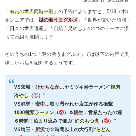
2026.04.14
2023.05.16
「
有吉の世界同時中継
」の予告によりますと、5/18（木）
オンエアでは「
謎の激うまグルメ
」「世界が驚いた昭和」
「日本の世界遺産」「自給自足めし」の4つのテーマに沿
って番組を展開します。
そのうちの1つ「謎の激うまグルメ」では以下の内容で美
味しいお店を紹介するようです。
VS茨城・
ひたちなか
…ヤミツキ㊙ラーメン“
焼肉
冷やし
（
①
）”
VS群馬・
安中
…取り憑かれた店主が作る衝撃
1000種類ラーメン
（
②
）＆
桐生
…営業たったの週
６時間！泊まり込みで並ぶ“
幻のもつ煮
（
③
）”
VS埼玉・
所沢
で２時間以上の大行列“
らどん