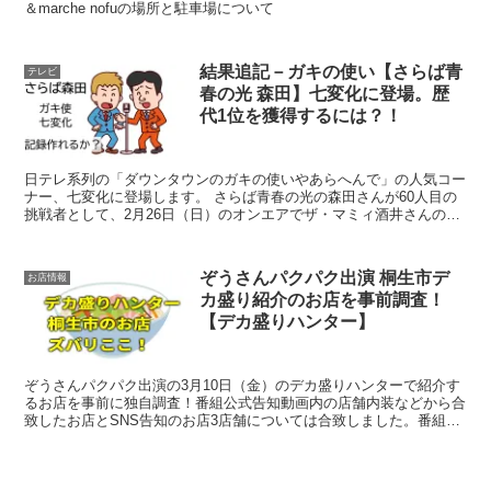
＆marche nofuの場所と駐車場について
結果追記－ガキの使い【さらば青
テレビ
春の光 森田】七変化に登場。歴
代1位を獲得するには？！
日テレ系列の「ダウンタウンのガキの使いやあらへんで」の人気コー
ナー、七変化に登場します。 さらば青春の光の森田さんが60人目の
挑戦者として、2月26日（日）のオンエアでザ・マミィ酒井さんの記
録に挑みます。強気に記録越えを宣言している森田さんですが、いか
にどんな条件が必要になるのか、検証してみました。
ぞうさんパクパク出演 桐生市デ
お店情報
カ盛り紹介のお店を事前調査！
【デカ盛りハンター】
ぞうさんパクパク出演の3月10日（金）のデカ盛りハンターで紹介す
るお店を事前に独自調査！番組公式告知動画内の店舗内装などから合
致したお店とSNS告知のお店3店舗については合致しました。番組公
式告知動画に出てこないデカ盛りのお店は番組を視聴してからのお楽
しみ！