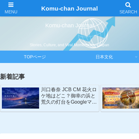
Komu-chan Journal
Komu-chan Journal
Stories, Culture, and Viral Moments from Japan
TOPページ
日本文化
新着記事
川口春奈 JCB CM 花火ロ
ケ地はどこ？御幸の浜と
荒久の灯台をGoogleマッ
プで検証