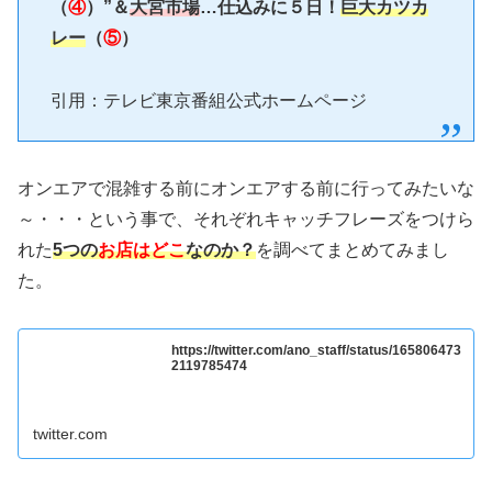
（
④
）”＆
大宮市場
…仕込みに５日！
巨大カツカ
レー
（
⑤
）
引用：テレビ東京番組公式ホームページ
オンエアで混雑する前にオンエアする前に行ってみたいな
～・・・という事で、それぞれキャッチフレーズをつけら
れた
5つの
お店はどこ
なのか？
を調べてまとめてみまし
た。
https://twitter.com/ano_staff/status/165806473
2119785474
twitter.com