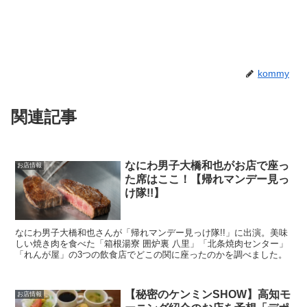
kommy
関連記事
なにわ男子大橋和也がお店で座っ
お店情報
た席はここ！【帰れマンデー見っ
け隊!!】
なにわ男子大橋和也さんが「帰れマンデー見っけ隊!!」に出演。美味
しい焼き肉を食べた「箱根湯寮 囲炉裏 八里」「北条焼肉センター」
「れんが屋」の3つの飲食店でどこの関に座ったのかを調べました。
【秘密のケンミンSHOW】高知モ
お店情報