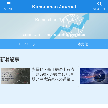
Komu-chan Journal
Komu-chan Journal
Stories, Culture, and Viral Moments from Japan
TOPページ
日本文化
新着記事
安曇野・黒川橋の土石流
｜約390人が孤立した現
場と中房温泉への道路を
地図で検証